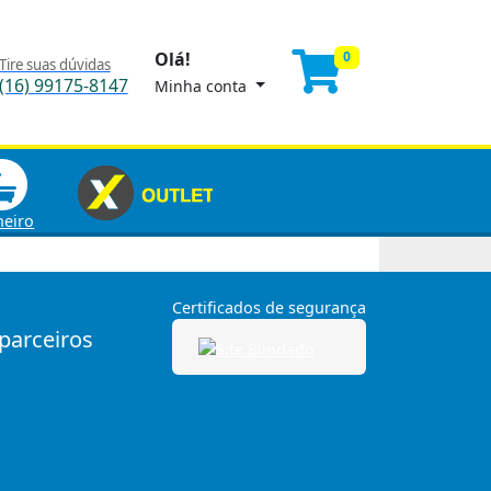
Olá!
0
Tire suas dúvidas
(16) 99175-8147
Minha conta
heiro
Certificados de segurança
 parceiros