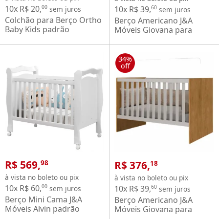
10x R$ 20,
00
10x R$ 39,
60
sem juros
sem juros
Colchão para Berço Ortho
Berço Americano J&A
Baby Kids padrão
Móveis Giovana para
americano D18 bordado
quarto de bebê branco
com forro em PVC
impermeável largura de
34%
70 cm Branco
off
R$ 569,
R$ 376,
98
18
à vista no boleto ou pix
à vista no boleto ou pix
10x R$ 60,
00
10x R$ 39,
60
sem juros
sem juros
Berço Mini Cama J&A
Berço Americano J&A
Móveis Alvin padrão
Móveis Giovana para
Americano com rodízios –
quarto de bebê Nature