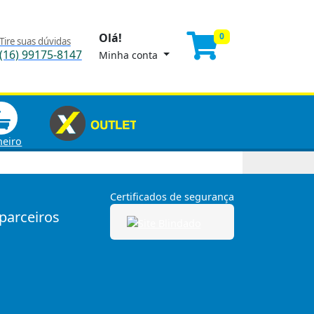
Olá!
0
Tire suas dúvidas
(16) 99175-8147
Minha conta
heiro
Certificados de segurança
 parceiros