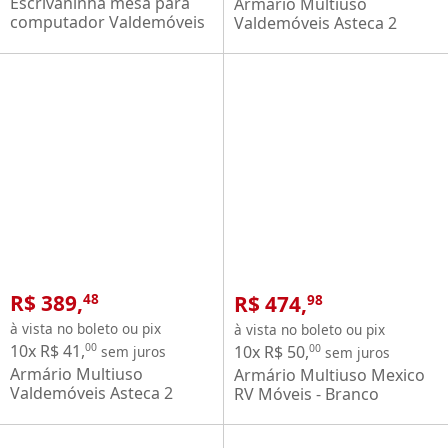
Escrivaninha mesa para
Armário Multiuso
computador Valdemóveis
Valdemóveis Asteca 2
Byte com 2 gavetas com
portas com chave - Branco
chave Cinamomo OFF
Brilho
White
R$ 389,
R$ 474,
48
98
à vista no boleto ou pix
à vista no boleto ou pix
10x R$ 41,
00
10x R$ 50,
00
sem juros
sem juros
Armário Multiuso
Armário Multiuso Mexico
Valdemóveis Asteca 2
RV Móveis - Branco
portas com chave
Cinamomo