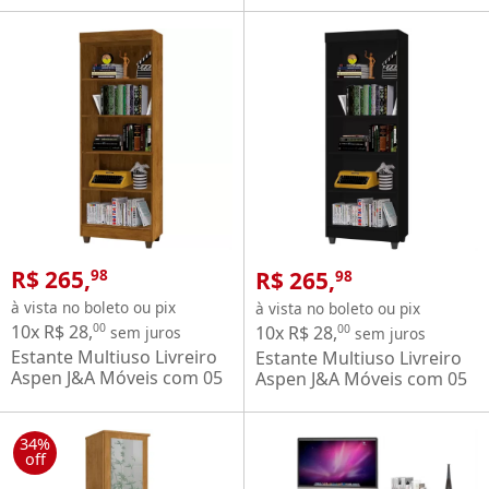
R$ 265,
R$ 265,
98
98
à vista no boleto ou pix
à vista no boleto ou pix
10x R$ 28,
00
10x R$ 28,
00
sem juros
sem juros
Estante Multiuso Livreiro
Estante Multiuso Livreiro
Aspen J&A Móveis com 05
Aspen J&A Móveis com 05
prateleiras – Jequitíba
prateleiras – Preto fosco
34%
off