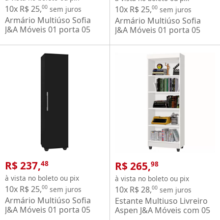
10x R$ 25,
00
10x R$ 25,
00
sem juros
sem juros
Armário Multiúso Sofia
Armário Multiúso Sofia
J&A Móveis 01 porta 05
J&A Móveis 01 porta 05
prateleiras – Branco Brilho
prateleiras – Jequitibá
R$ 237,
R$ 265,
48
98
à vista no boleto ou pix
à vista no boleto ou pix
10x R$ 25,
00
10x R$ 28,
00
sem juros
sem juros
Armário Multiúso Sofia
Estante Multiuso Livreiro
J&A Móveis 01 porta 05
Aspen J&A Móveis com 05
prateleiras – Preto Fosco
prateleiras – Branco Brilho