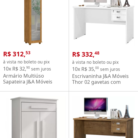
R$ 312,
R$ 332,
53
48
à vista no boleto ou pix
à vista no boleto ou pix
10x R$ 32,
90
10x R$ 35,
00
sem juros
sem juros
Armário Multiúso
Escrivaninha J&A Móveis
Sapateira J&A Móveis
Thor 02 gavetas com
Marry com espelho 1
chave 1.20 m – Branca
porta largura de 39 cm
Nature