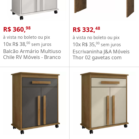
R$ 360,
R$ 332,
98
48
à vista no boleto ou pix
à vista no boleto ou pix
10x R$ 38,
00
10x R$ 35,
00
sem juros
sem juros
Balcão Armário Multiuso
Escrivaninha J&A Móveis
Chile RV Móveis - Branco
Thor 02 gavetas com
chave 1.20 m – Jequitibá