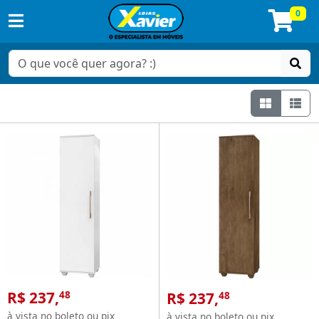
0
Grade
Lis
Escritório
R$ 237,
R$ 237,
48
48
à vista no boleto ou pix
à vista no boleto ou pix