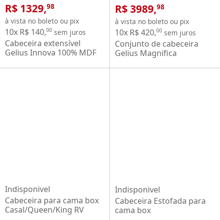
R$ 1329,
R$ 3989,
98
98
à vista no boleto ou pix
à vista no boleto ou pix
10x R$ 140,
00
10x R$ 420,
00
sem juros
sem juros
Cabeceira extensível
Conjunto de cabeceira
Gelius Innova 100% MDF
Gelius Magnifica
02 mesa de cabeceira para
Majestade estofada 100%
cama box de Casal 138 cm,
MDF ripada com 2 mesas
Queen 158 cm e King 193
de cabeceira LED OFF
cm Naturale OFF White
White
Indisponivel
Indisponivel
Cabeceira para cama box
Cabeceira Estofada para
Casal/Queen/King RV
cama box
Móveis com 02 mesas de
casal/Queen/king RV