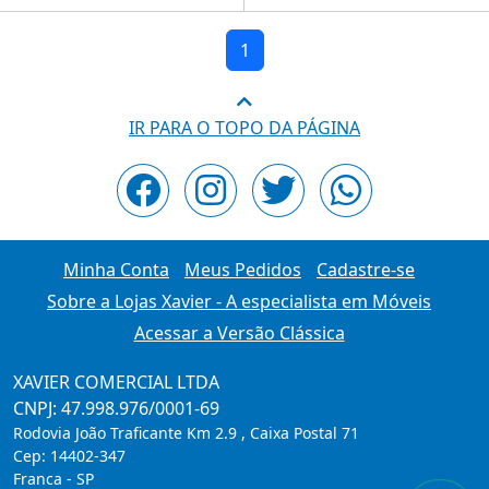
cabeceira com tomada
Móveis Suíça com 02
Cinamomo Grafite
mesas de cabeceira com
1
tomada cinamomo
IR PARA O TOPO DA PÁGINA
Minha Conta
Meus Pedidos
Cadastre-se
Sobre a Lojas Xavier - A especialista em Móveis
Acessar a Versão Clássica
XAVIER COMERCIAL LTDA
CNPJ: 47.998.976/0001-69
Rodovia João Traficante Km 2.9 , Caixa Postal 71
Cep:
14402-347
Franca
-
SP