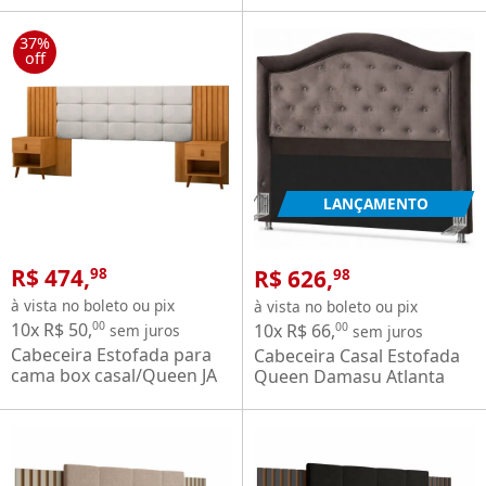
1,38 Marrom
largura de 138 cm Marrom
Bege
37%
off
LANÇAMENTO
R$ 474,
R$ 626,
98
98
à vista no boleto ou pix
à vista no boleto ou pix
10x R$ 50,
00
10x R$ 66,
00
sem juros
sem juros
Cabeceira Estofada para
Cabeceira Casal Estofada
cama box casal/Queen JA
Queen Damasu Atlanta
Móveis Suiça Lady com 02
Botonê para cama box
mesas de cabeceira
com largura de 158 cm
Nature
Marrom Bege