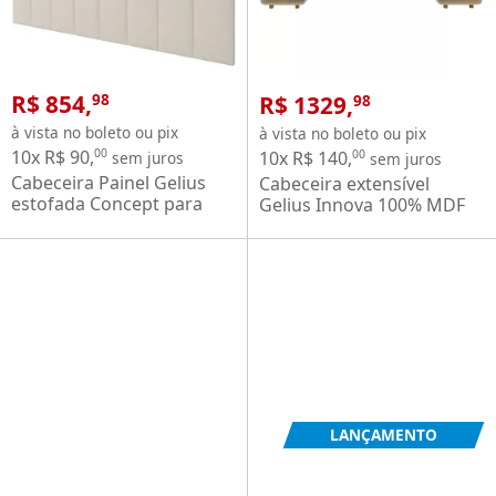
R$ 854,
R$ 1329,
98
98
à vista no boleto ou pix
à vista no boleto ou pix
10x R$ 90,
00
10x R$ 140,
00
sem juros
sem juros
Cabeceira Painel Gelius
Cabeceira extensível
estofada Concept para
Gelius Innova 100% MDF
cama box casal, queen e
02 mesa de cabeceira para
king em tecido linho
cama box de Casal 138 cm,
natural claro
Queen 158 cm e King 193
cm OFF White
LANÇAMENTO