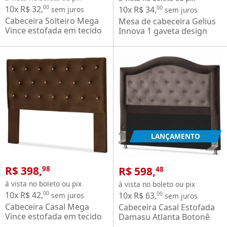
10x R$ 32,
00
10x R$ 34,
00
sem juros
sem juros
Cabeceira Solteiro Mega
Mesa de cabeceira Gelius
Vince estofada em tecido
Innova 1 gaveta design
Veludo para cama box de
curvo pés de madeira
88 cm Marrom
100% MDF OFF White
LANÇAMENTO
R$ 398,
R$ 598,
98
48
à vista no boleto ou pix
à vista no boleto ou pix
10x R$ 42,
00
10x R$ 63,
00
sem juros
sem juros
Cabeceira Casal Mega
Cabeceira Casal Estofada
Vince estofada em tecido
Damasu Atlanta Botonê
Veludo para cama box de
para cama box com