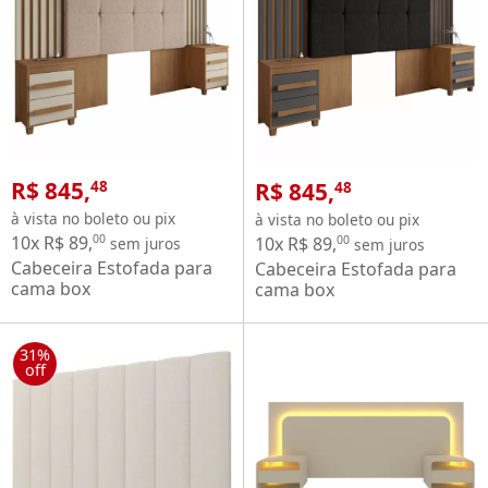
R$ 845,
R$ 845,
48
48
à vista no boleto ou pix
à vista no boleto ou pix
10x R$ 89,
00
10x R$ 89,
00
sem juros
sem juros
Cabeceira Estofada para
Cabeceira Estofada para
cama box
cama box
casal/Queen/king RV
casal/Queen/king RV
Móveis Suíça com 02
Móveis Suíça com 02
mesas de cabeceira com
mesas de cabeceira com
31%
tomada cinamomo OFF
off
tomada cinamomo Grafite
White