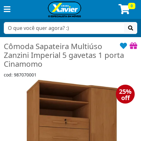
0
Cômoda Sapateira Multiúso
Zanzini Imperial 5 gavetas 1 porta
Cinamomo
cod: 987070001
25%
off