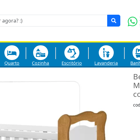
Quarto
Cozinha
Escritório
Lavanderia
Ban
B
M
c
co