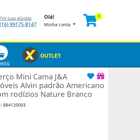
Olá!
0
Tire suas dúvidas
(16) 99175-8147
Minha conta
heiro
erço Mini Cama J&A
óveis Alvin padrão Americano
om rodízios Nature Branco
d: 884120003