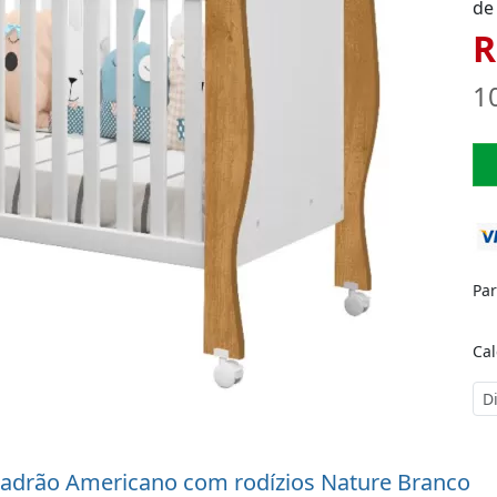
de
R
1
Pa
Cal
padrão Americano com rodízios Nature Branco