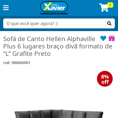
0
Sofá de Canto Hellen Alphaville
Plus 6 lugares braço divã formato de
“L” Grafite Preto
cod: 986660001
8%
off