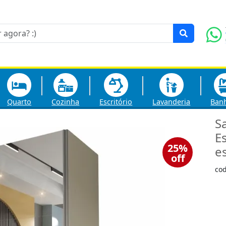
Quarto
Cozinha
Escritório
Lavanderia
Ban
S
E
25%
e
off
co