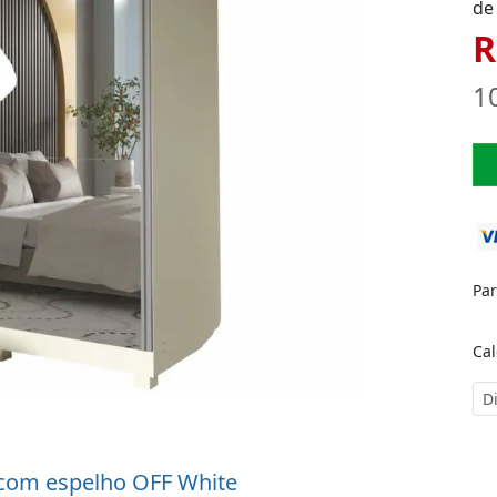
de
R
1
Pa
Cal
 com espelho OFF White