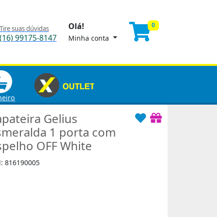
Olá!
0
Tire suas dúvidas
(16) 99175-8147
Minha conta
heiro
apateira Gelius
smeralda 1 porta com
spelho OFF White
d: 816190005