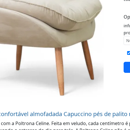
Op
inf
pro
 confortável almofadada Capuccino pés de palito
 com a Poltrona Celine. Feita em veludo, cada centímetro é 