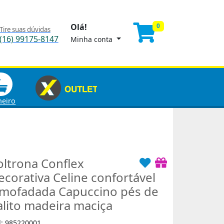
Olá!
0
Tire suas dúvidas
(16) 99175-8147
Minha conta
heiro
oltrona Conflex
ecorativa Celine confortável
lmofadada Capuccino pés de
alito madeira maciça
d: 985220001