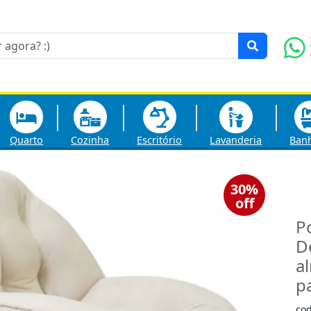
Quarto
Cozinha
Escritório
Lavanderia
Ban
30%
off
P
D
a
p
co