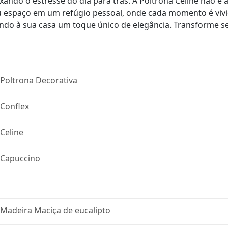
ndo o estresse do dia para trás. A Poltrona Celine não é 
 espaço em um refúgio pessoal, onde cada momento é vivid
ndo à sua casa um toque único de elegância. Transforme 
Poltrona Decorativa
Conflex
Celine
Capuccino
Madeira Maciça de eucalipto