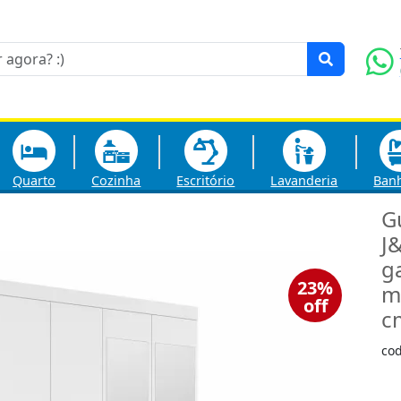
Quarto
Cozinha
Escritório
Lavanderia
Ban
G
J
g
23%
m
off
c
co