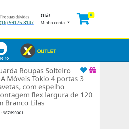
Olá!
0
Tire suas dúvidas
(16) 99175-8147
Minha conta
heiro
uarda Roupas Solteiro
&A Móveis Tokio 4 portas 3
avetas, com espelho
ontagem flex largura de 120
m Branco Lilas
d: 987690001