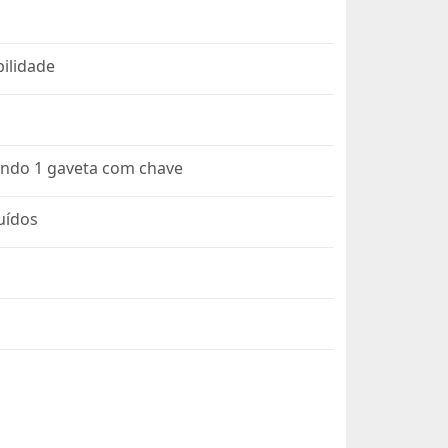
bilidade
sendo 1 gaveta com chave
buídos