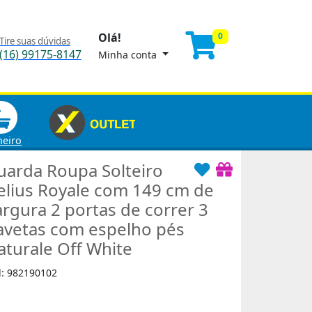
Olá!
0
Tire suas dúvidas
(16) 99175-8147
Minha conta
heiro
uarda Roupa Solteiro
elius Royale com 149 cm de
argura 2 portas de correr 3
avetas com espelho pés
aturale Off White
d: 982190102