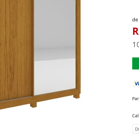
de
R
1
Pa
Cal