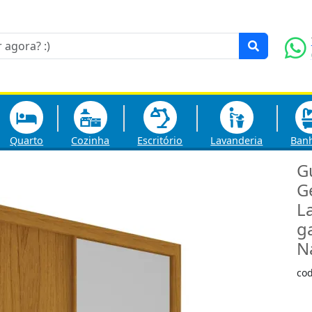
Quarto
Cozinha
Escritório
Lavanderia
Ban
G
G
L
g
N
co