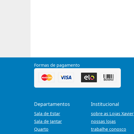
Formas de pagamento
Departamentos
Institucional
Sala de Estar
sobre as Lojas Xavier
Sala de Jantar
nossas lojas
Quarto
trabalhe conosco