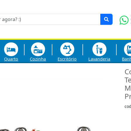
Quarto
Cozinha
Escritório
Lavanderia
Ban
C
T
M
P
co