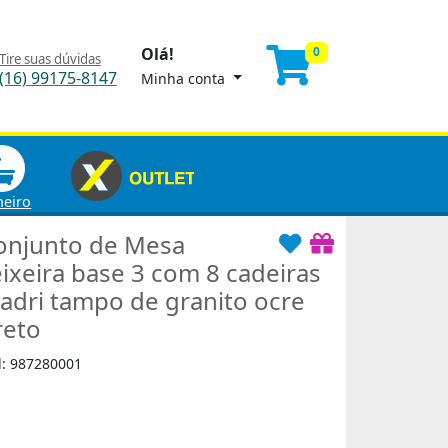
Olá!
0
Tire suas dúvidas
(16) 99175-8147
Minha conta
heiro
onjunto de Mesa
eixeira base 3 com 8 cadeiras
adri tampo de granito ocre
reto
d: 987280001