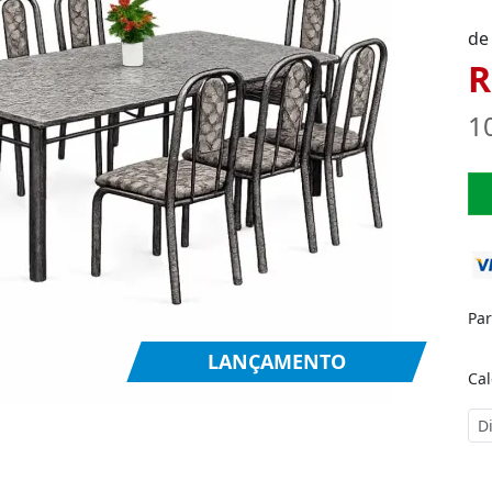
de
R
1
Pa
LANÇAMENTO
Cal