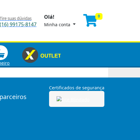
Olá!
0
Tire suas dúvidas
(16) 99175-8147
Minha conta
heiro
Certificados de segurança
 parceiros