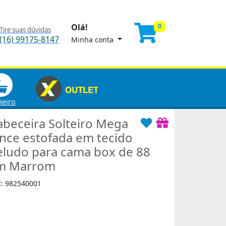
Olá!
0
Tire suas dúvidas
(16) 99175-8147
Minha conta
heiro
abeceira Solteiro Mega
ince estofada em tecido
eludo para cama box de 88
m Marrom
d: 982540001