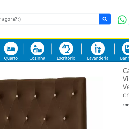
Quarto
Cozinha
Escritório
Lavanderia
Ban
C
V
V
c
co