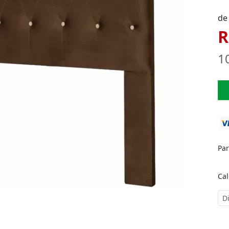
de
R
1
Pa
Cal