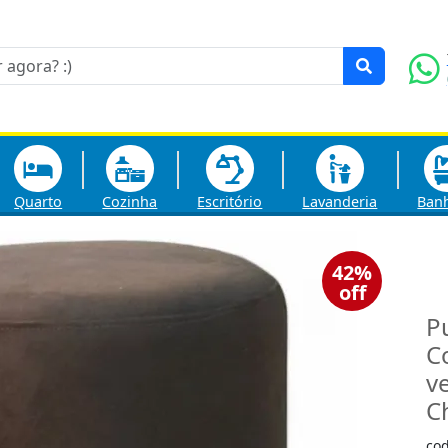
Quarto
Cozinha
Escritório
Lavanderia
Ban
42%
off
P
C
v
C
co