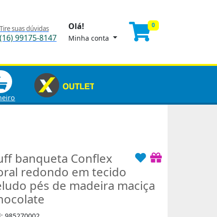
Olá!
0
Tire suas dúvidas
(16) 99175-8147
Minha conta
heiro
uff banqueta Conflex
oral redondo em tecido
eludo pés de madeira maciça
hocolate
d: 985270002