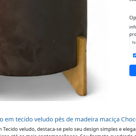
Op
inf
pro
do em tecido veludo pés de madeira maciça Choc
 Tecido veludo, destaca-se pelo seu design simples e elega